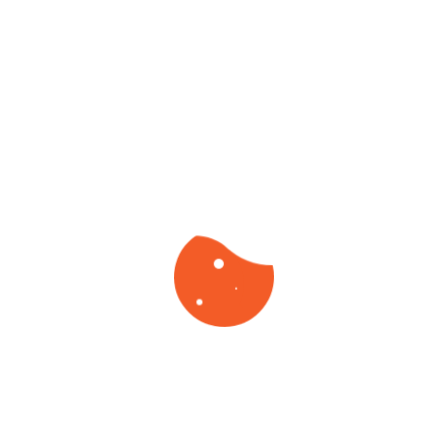
mercado
Realizamos os serviços dentro dos
orçamentos e prazos de nossos clientes,
sem sacrificar a qualidade de cada um dos
serviços. A nossa empresa possui estrutura,
equipamentos e colaboradores que leva a
você o que há de melhor, moderno, eficaz e
garantido no mercado, o que atesta todos
os dias a satisfação de nossos clientes.
Licenciada e
Certificada
Somos autorizaddos pela vigilância
sanitária, nossa empresa possui
certificado de licença ambiental e